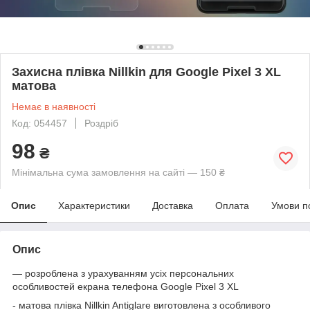
Захисна плівка Nillkin для Google Pixel 3 XL
матова
Немає в наявності
Код: 054457
Роздріб
98
₴
Мінімальна сума замовлення на сайті — 150 ₴
Опис
Характеристики
Доставка
Оплата
Умови п
Опис
— розроблена з урахуванням усіх персональних
особливостей екрана телефона Google Pixel 3 XL
- матова плівка Nillkin Antiglare виготовлена з особливого