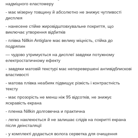
надміцного еластомеру
- має мізерну товщину й абсолютно не знижує чутливості
дисплея
- нанесене стійке жировідштовхувальне покриття, що
виключає утворення відбитків
- плівка Nillkin Antiglare має велику міцність, стійка до
подряпин
— чудово утримується на дисплеї завдяки потужному
електростатичному ефекту
- завдяки матовій текстурі має неперевершені антивідблискові
властивості
- матова плівка неабияк підвищує різкість і контрастність
тексту
- має прозорість не менш ніж 95 відсотків, не знижує
яскравість екрана
- пленка Nillkin долговечна и практична
- легко наклеюється й не залишає слідів на покритті екрана
після деінсталяції
- у комплекті додається волога серветка для очищення