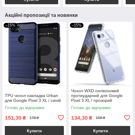
Акційні пропозиції та новинки
–15%
–15%
Чохол WXD силіконовий
TPU чохол накладка Urban
протиударний для Google
для Google Pixel 3 XL / синій
Pixel 3 XL / прозорий
Готово до відправки
Готово до відправки
151,30
134,30
₴
₴
178 ₴
158 ₴
Купити
Купити