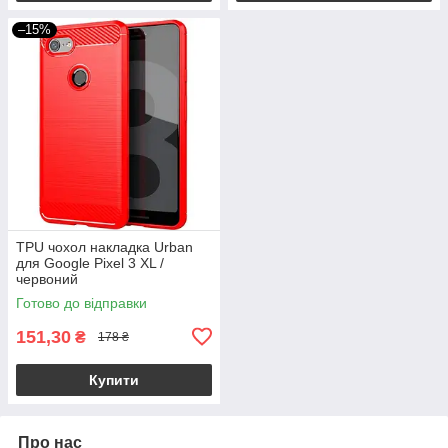
–15%
TPU чохол накладка Urban
для Google Pixel 3 XL /
червоний
Готово до відправки
151,30
₴
178 ₴
Купити
Про нас