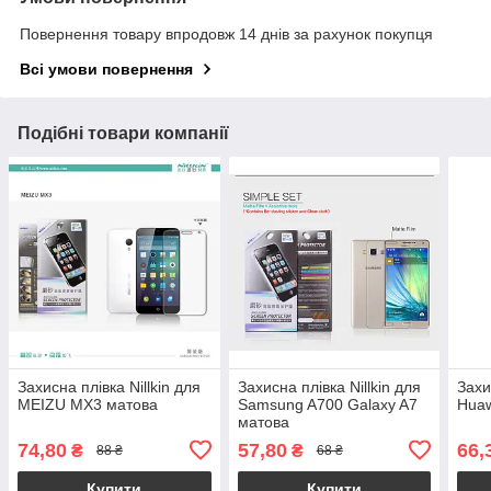
Повернення товару впродовж 14 днів за рахунок покупця
Всі умови повернення
Подібні товари компанії
Захисна плівка Nillkin для
Захисна плівка Nillkin для
Захи
MEIZU MX3 матова
Samsung A700 Galaxy A7
Huaw
матова
74,80
57,80
66,
₴
₴
88 ₴
68 ₴
Купити
Купити