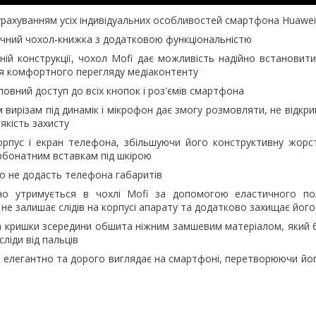
урахуванням усіх індивідуальних особливостей смартфона Huawei
ичний чохол-книжка з додатковою функціональністю
ній конструкції, чохол Mofi дає можливість надійно встановит
ля комфортного перегляду медіаконтенту
овний доступ до всіх кнопок і роз'ємів смартфона
м вирізам під динамік і мікрофон дає змогу розмовляти, не відкр
якість захисту
орпус і екран телефона, збільшуючи його конструктивну жорст
рбонатним вставкам під шкірою
но не додасть телефона габаритів
йно утримується в чохлі Mofi за допомогою еластичного по
 не залишає слідів на корпусі апарату та додатково захищає його
 кришки зсередини обшита ніжним замшевим матеріалом, який б
сліди від пальців
 елегантно та дорого виглядає на смартфоні, перетворюючи йог