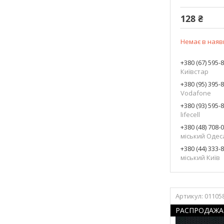
128 ₴
Немає в наяв
+380 (67) 595-
Київстар
+380 (95) 395-
Vodafone
+380 (93) 595-
lifecell
+380 (48) 708-
міський Одес
+380 (44) 333-
міський Київ
01105
РАСПРОДАЖА