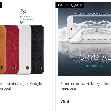
РАСПРОДАЖА
ол Nillkin Qin для Google
Захисна плівка Nillkin для Goog
ольори)
глянсова
78 ₴