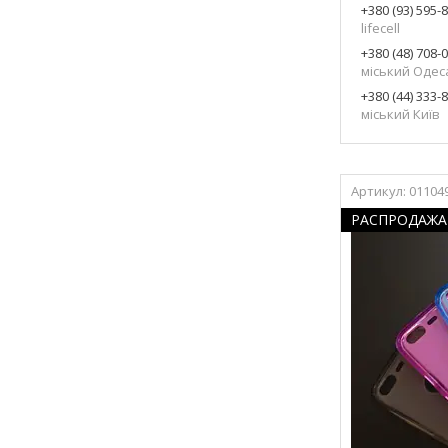
+380 (93) 595-
lifecell
+380 (48) 708-
міський Одес
+380 (44) 333-
міський Київ
01104
РАСПРОДАЖА