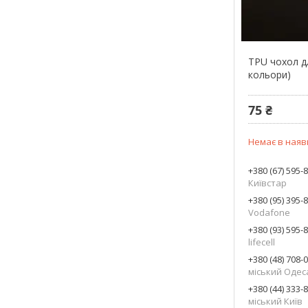
TPU чохол дл
кольори)
75 ₴
Немає в наяв
+380 (67) 595-
Київстар
+380 (95) 395-
Vodafone
+380 (93) 595-
lifecell
+380 (48) 708-
міський Одес
+380 (44) 333-
міський Київ