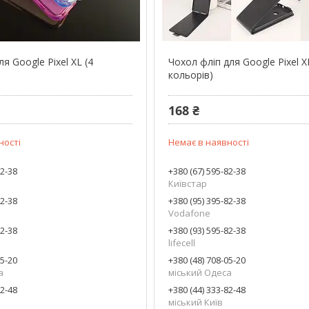
я Google Pixel XL (4
Чохол фліп для Google Pixel X
кольорів)
168 ₴
ності
Немає в наявності
82-38
+380 (67) 595-82-38
Київстар
82-38
+380 (95) 395-82-38
Vodafone
82-38
+380 (93) 595-82-38
lifecell
05-20
+380 (48) 708-05-20
а
міський Одеса
82-48
+380 (44) 333-82-48
міський Київ