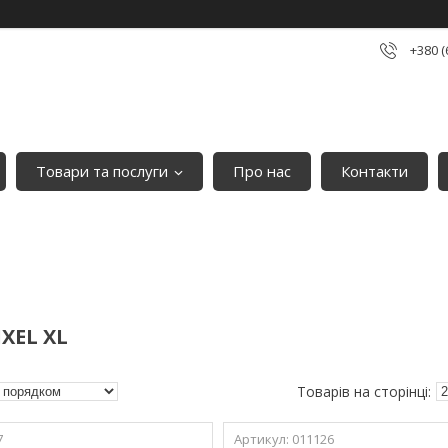
+380 (
Товари та послуги
Про нас
Контакти
XEL XL
7
011126