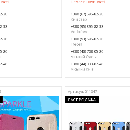
ності
Немає в наявності
82-38
+380 (67) 595-82-38
Київстар
82-38
+380 (95) 395-82-38
Vodafone
82-38
+380 (93) 595-82-38
lifecell
05-20
+380 (48) 708-05-20
а
міський Одеса
82-48
+380 (44) 333-82-48
міський Київ
8
011047
РАСПРОДАЖА