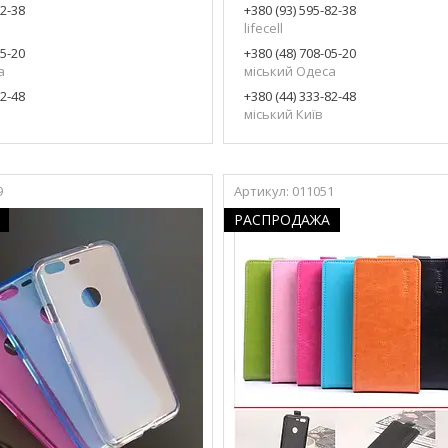
82-38
+380 (93) 595-82-38
lifecell
05-20
+380 (48) 708-05-20
а
міський Одеса
82-48
+380 (44) 333-82-48
міський Київ
9
011051
РАСПРОДАЖА