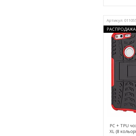
01105
РАСПРОДАЖА
PC + TPU чох
XL (8 кольор