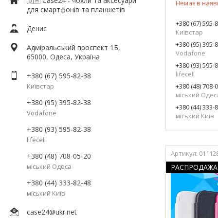
🇺🇦 Case24 - чохли та аксесуари
Немає в наяв
для смартфонів та планшетів
+380 (67) 595-
Денис
Київстар
+380 (95) 395-
Адміральський проспект 1Б,
Vodafone
65000, Одеса, Україна
+380 (93) 595-
lifecell
+380 (67) 595-82-38
Київстар
+380 (48) 708-
міський Одес
+380 (95) 395-82-38
+380 (44) 333-
Vodafone
міський Київ
+380 (93) 595-82-38
lifecell
01112
+380 (48) 708-05-20
міський Одеса
РАСПРОДАЖА
+380 (44) 333-82-48
міський Київ
case24@ukr.net