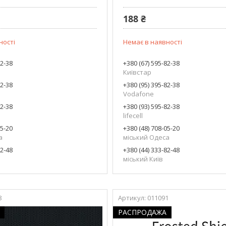
188 ₴
ності
Немає в наявності
82-38
+380 (67) 595-82-38
Київстар
82-38
+380 (95) 395-82-38
Vodafone
82-38
+380 (93) 595-82-38
lifecell
05-20
+380 (48) 708-05-20
а
міський Одеса
82-48
+380 (44) 333-82-48
міський Київ
8
011091
РАСПРОДАЖА