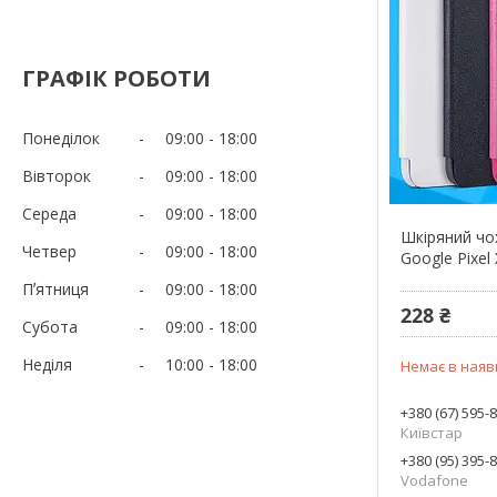
ГРАФІК РОБОТИ
Понеділок
09:00
18:00
Вівторок
09:00
18:00
Середа
09:00
18:00
Шкіряний чох
Четвер
09:00
18:00
Google Pixel
Пʼятниця
09:00
18:00
228 ₴
Субота
09:00
18:00
Неділя
10:00
18:00
Немає в наяв
+380 (67) 595-
Київстар
+380 (95) 395-
Vodafone