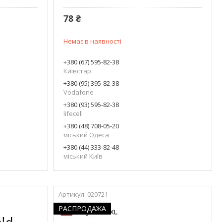
78 ₴
Немає в наявності
+380 (67) 595-82-38
Київстар
+380 (95) 395-82-38
Vodafone
+380 (93) 595-82-38
lifecell
+380 (48) 708-05-20
міський Одеса
+380 (44) 333-82-48
міський Київ
020721
РАСПРОДАЖА