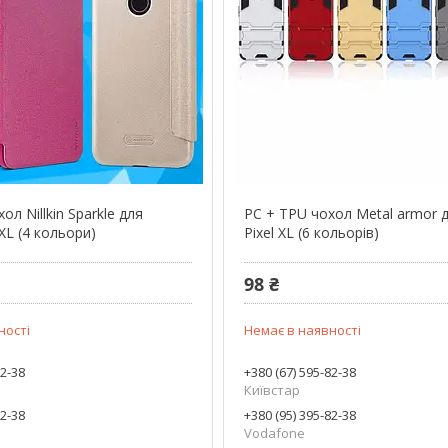
ол Nillkin Sparkle для
PC + TPU чохол Metal armor 
 XL (4 кольори)
Pixel XL (6 кольорів)
98 ₴
ності
Немає в наявності
82-38
+380 (67) 595-82-38
Київстар
82-38
+380 (95) 395-82-38
Vodafone